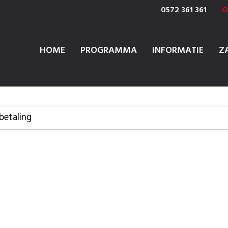
0572 361 361
O
HOME
PROGRAMMA
INFORMATIE
Z
betaling