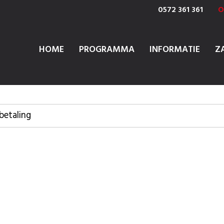
0572 361 361
O
HOME
PROGRAMMA
INFORMATIE
Z
betaling