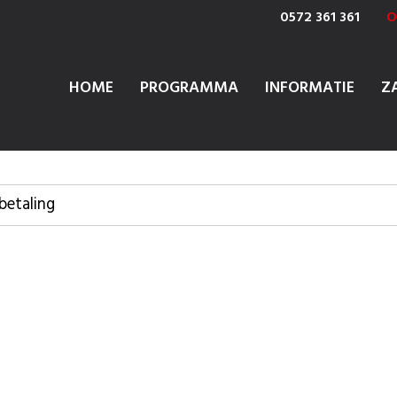
0572 361 361
O
HOME
PROGRAMMA
INFORMATIE
Z
betaling