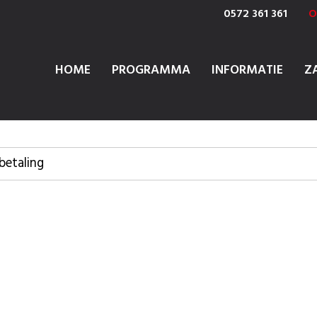
0572 361 361
O
HOME
PROGRAMMA
INFORMATIE
Z
betaling