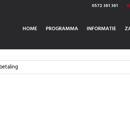
0572 361 361
O
HOME
PROGRAMMA
INFORMATIE
Z
betaling