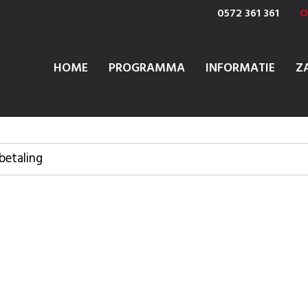
0572 361 361
O
HOME
PROGRAMMA
INFORMATIE
Z
betaling